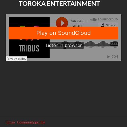
TOROKA ENTERTAINMENT
itch.io
·
Community profile